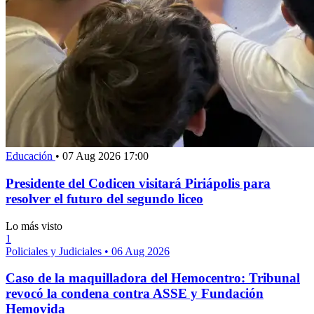
Educación
•
07 Aug 2026 17:00
Presidente del Codicen visitará Piriápolis para
resolver el futuro del segundo liceo
Lo más visto
1
Policiales y Judiciales
•
06 Aug 2026
Caso de la maquilladora del Hemocentro: Tribunal
revocó la condena contra ASSE y Fundación
Hemovida