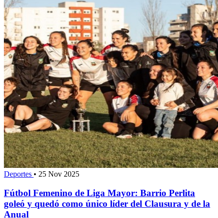
Deportes
•
25 Nov 2025
Fútbol Femenino de Liga Mayor: Barrio Perlita
goleó y quedó como único líder del Clausura y de la
Anual