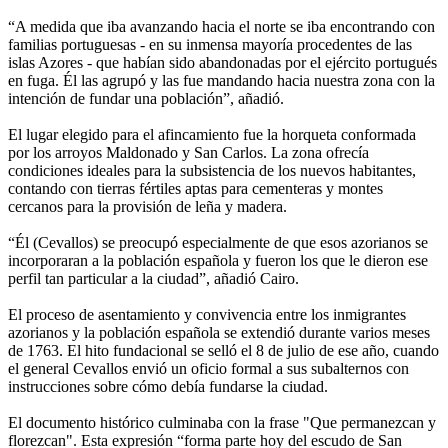
“A medida que iba avanzando hacia el norte se iba encontrando con
familias portuguesas - en su inmensa mayoría procedentes de las
islas Azores - que habían sido abandonadas por el ejército portugués
en fuga. Él las agrupó y las fue mandando hacia nuestra zona con la
intención de fundar una población”, añadió.
El lugar elegido para el afincamiento fue la horqueta conformada
por los arroyos Maldonado y San Carlos. La zona ofrecía
condiciones ideales para la subsistencia de los nuevos habitantes,
contando con tierras fértiles aptas para cementeras y montes
cercanos para la provisión de leña y madera.
“Él (Cevallos) se preocupó especialmente de que esos azorianos se
incorporaran a la población española y fueron los que le dieron ese
perfil tan particular a la ciudad”, añadió Cairo.
El proceso de asentamiento y convivencia entre los inmigrantes
azorianos y la población española se extendió durante varios meses
de 1763. El hito fundacional se selló el 8 de julio de ese año, cuando
el general Cevallos envió un oficio formal a sus subalternos con
instrucciones sobre cómo debía fundarse la ciudad.
El documento histórico culminaba con la frase "Que permanezcan y
florezcan". Esta expresión “forma parte hoy del escudo de San