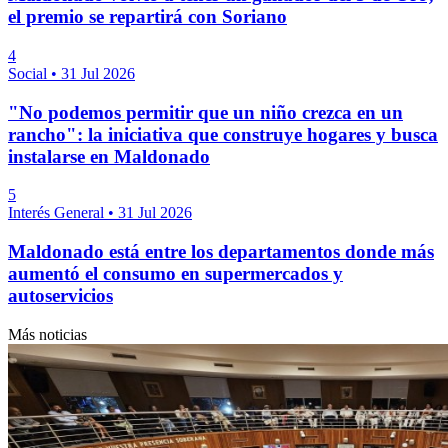
el premio se repartirá con Soriano
4
Social
•
31 Jul 2026
"No podemos permitir que un niño crezca en un
rancho": la iniciativa que construye hogares y busca
instalarse en Maldonado
5
Interés General
•
31 Jul 2026
Maldonado está entre los departamentos donde más
aumentó el consumo en supermercados y
autoservicios
Más noticias