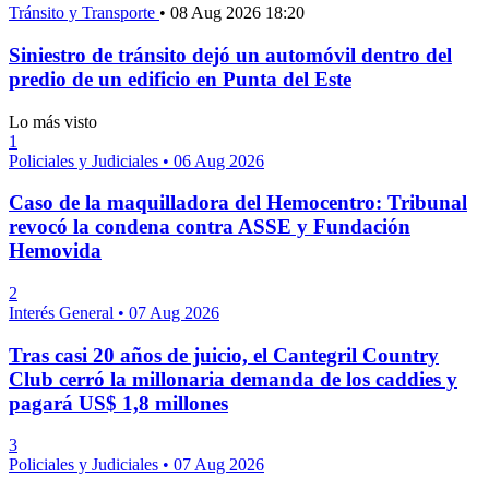
Tránsito y Transporte
•
08 Aug 2026 18:20
Siniestro de tránsito dejó un automóvil dentro del
predio de un edificio en Punta del Este
Lo más visto
1
Policiales y Judiciales
•
06 Aug 2026
Caso de la maquilladora del Hemocentro: Tribunal
revocó la condena contra ASSE y Fundación
Hemovida
2
Interés General
•
07 Aug 2026
Tras casi 20 años de juicio, el Cantegril Country
Club cerró la millonaria demanda de los caddies y
pagará US$ 1,8 millones
3
Policiales y Judiciales
•
07 Aug 2026