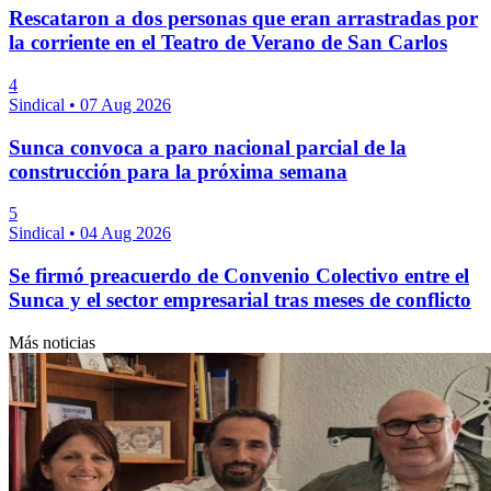
Rescataron a dos personas que eran arrastradas por
la corriente en el Teatro de Verano de San Carlos
4
Sindical
•
07 Aug 2026
Sunca convoca a paro nacional parcial de la
construcción para la próxima semana
5
Sindical
•
04 Aug 2026
Se firmó preacuerdo de Convenio Colectivo entre el
Sunca y el sector empresarial tras meses de conflicto
Más noticias