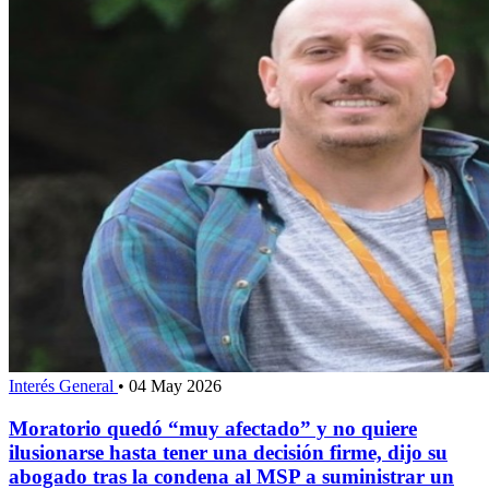
Interés General
•
04 May 2026
Moratorio quedó “muy afectado” y no quiere
ilusionarse hasta tener una decisión firme, dijo su
abogado tras la condena al MSP a suministrar un