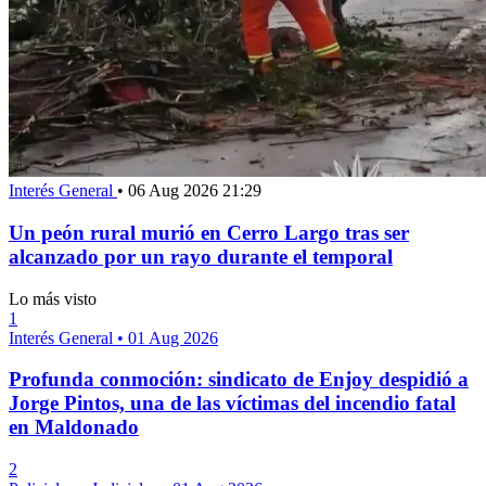
Interés General
•
06 Aug 2026 21:29
Un peón rural murió en Cerro Largo tras ser
alcanzado por un rayo durante el temporal
Lo más visto
1
Interés General
•
01 Aug 2026
Profunda conmoción: sindicato de Enjoy despidió a
Jorge Pintos, una de las víctimas del incendio fatal
en Maldonado
2