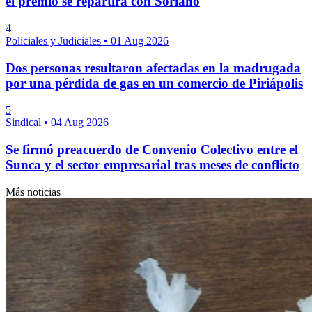
el premio se repartirá con Soriano
4
Policiales y Judiciales
•
01 Aug 2026
Dos personas resultaron afectadas en la madrugada
por una pérdida de gas en un comercio de Piriápolis
5
Sindical
•
04 Aug 2026
Se firmó preacuerdo de Convenio Colectivo entre el
Sunca y el sector empresarial tras meses de conflicto
Más noticias