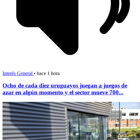
Interés General
•
hace 1 hora
Ocho de cada diez uruguayos juegan a juegos de
azar en algún momento y el sector mueve 700...