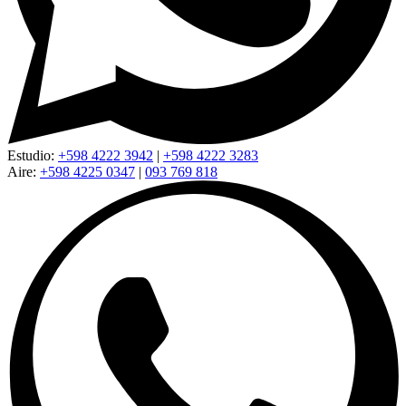
Estudio:
+598 4222 3942
|
+598 4222 3283
Aire:
+598 4225 0347
|
093 769 818