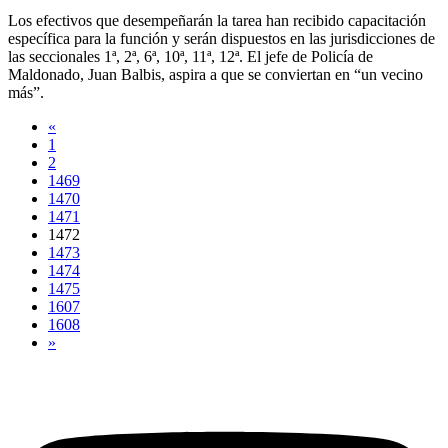
Los efectivos que desempeñarán la tarea han recibido capacitación
específica para la función y serán dispuestos en las jurisdicciones de
las seccionales 1ª, 2ª, 6ª, 10ª, 11ª, 12ª. El jefe de Policía de
Maldonado, Juan Balbis, aspira a que se conviertan en “un vecino
más”.
«
1
2
1469
1470
1471
1472
1473
1474
1475
1607
1608
»