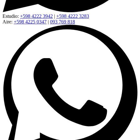
Estudio:
+598 4222 3942
|
+598 4222 3283
Aire:
+598 4225 0347
|
093 769 818