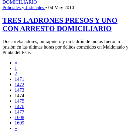
Policiales y Judiciales
•
04 May 2010
TRES LADRONES PRESOS Y UNO
CON ARRESTO DOMICILIARIO
Dos arrebatadores, un rapiñero y un ladrón de motos fueron a
prisión en las últimas horas por delitos cometidos en Maldonado y
Punta del Este.
«
1
2
1471
1472
1473
1474
1475
1476
1477
1608
1609
»