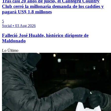
Tras casi 20 años de juicio, el Cantegril Country
Club cerró la millonaria demanda de los caddies y
pagará US$ 1,8 millones
5
Social
•
03 Aug 2026
Falleció José Hualde, histórico dirigente de
Maldonado
Lo Último