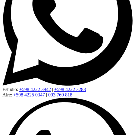
Estudio:
+598 4222 3942
|
+598 4222 3283
Aire:
+598 4225 0347
|
093 769 818