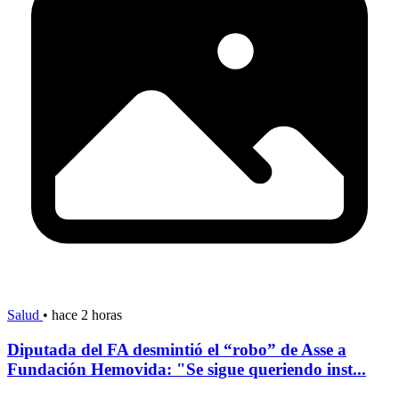
Salud
•
hace 2 horas
Diputada del FA desmintió el “robo” de Asse a
Fundación Hemovida: "Se sigue queriendo inst...