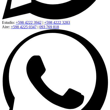
Estudio:
+598 4222 3942
|
+598 4222 3283
Aire:
+598 4225 0347
|
093 769 818