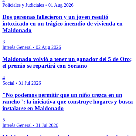
Policiales y Judiciales
•
01 Aug 2026
Dos personas fallecieron y un joven resultó
intoxicado en un trágico incendio de vivienda en
Maldonado
3
Interés General
•
02 Aug 2026
Maldonado volvió a tener un ganador del 5 de Oro;
el premio se repartirá con Soriano
4
Social
•
31 Jul 2026
"No podemos permitir que un niño crezca en un
rancho": la iniciativa que construye hogares y busca
instalarse en Maldonado
5
Interés General
•
31 Jul 2026