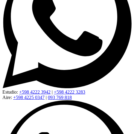
Estudio:
+598 4222 3942
|
+598 4222 3283
Aire:
+598 4225 0347
|
093 769 818