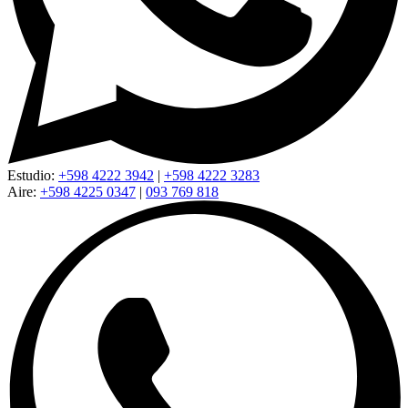
Estudio:
+598 4222 3942
|
+598 4222 3283
Aire:
+598 4225 0347
|
093 769 818