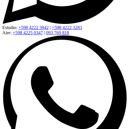
Estudio:
+598 4222 3942
|
+598 4222 3283
Aire:
+598 4225 0347
|
093 769 818