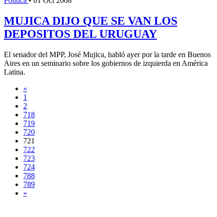
Política
•
01 Oct 2008
MUJICA DIJO QUE SE VAN LOS
DEPOSITOS DEL URUGUAY
El senador del MPP, José Mujica, habló ayer por la tarde en Buenos
Aires en un seminario sobre los gobiernos de izquierda en América
Latina.
«
1
2
718
719
720
721
722
723
724
788
789
»