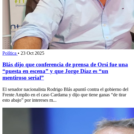
Política
•
23 Oct 2025
Blás dijo que conferencia de prensa de Orsi fue una
“puesta en escena” y que Jorge Díaz es “un
mentiroso serial”
El senador nacionalista Rodrigo Blás apuntó contra el gobierno del
Frente Amplio en el caso Cardama y dijo que tiene ganas “de tirar
esto abajo” por intereses m...