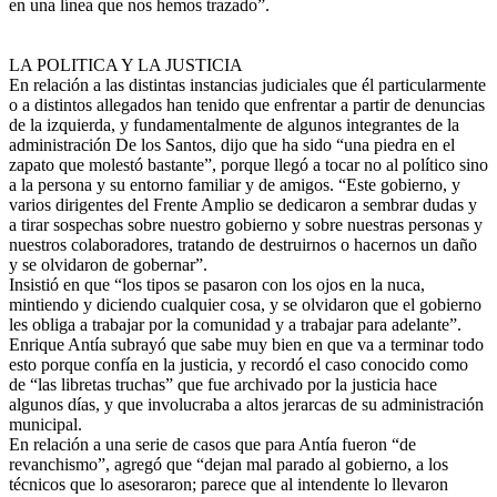
en una línea que nos hemos trazado”.
LA POLITICA Y LA JUSTICIA
En relación a las distintas instancias judiciales que él particularmente
o a distintos allegados han tenido que enfrentar a partir de denuncias
de la izquierda, y fundamentalmente de algunos integrantes de la
administración De los Santos, dijo que ha sido “una piedra en el
zapato que molestó bastante”, porque llegó a tocar no al político sino
a la persona y su entorno familiar y de amigos. “Este gobierno, y
varios dirigentes del Frente Amplio se dedicaron a sembrar dudas y
a tirar sospechas sobre nuestro gobierno y sobre nuestras personas y
nuestros colaboradores, tratando de destruirnos o hacernos un daño
y se olvidaron de gobernar”.
Insistió en que “los tipos se pasaron con los ojos en la nuca,
mintiendo y diciendo cualquier cosa, y se olvidaron que el gobierno
les obliga a trabajar por la comunidad y a trabajar para adelante”.
Enrique Antía subrayó que sabe muy bien en que va a terminar todo
esto porque confía en la justicia, y recordó el caso conocido como
de “las libretas truchas” que fue archivado por la justicia hace
algunos días, y que involucraba a altos jerarcas de su administración
municipal.
En relación a una serie de casos que para Antía fueron “de
revanchismo”, agregó que “dejan mal parado al gobierno, a los
técnicos que lo asesoraron; parece que al intendente lo llevaron