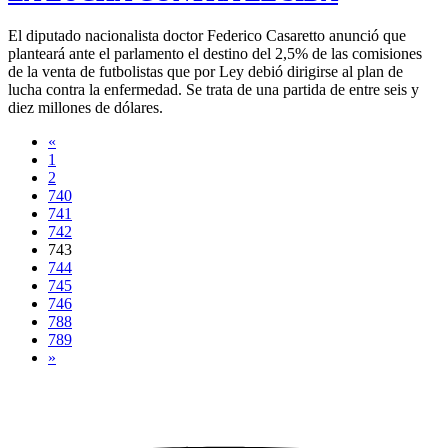
El diputado nacionalista doctor Federico Casaretto anunció que
planteará ante el parlamento el destino del 2,5% de las comisiones
de la venta de futbolistas que por Ley debió dirigirse al plan de
lucha contra la enfermedad. Se trata de una partida de entre seis y
diez millones de dólares.
«
1
2
740
741
742
743
744
745
746
788
789
»