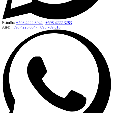
Estudio:
+598 4222 3942
|
+598 4222 3283
Aire:
+598 4225 0347
|
093 769 818