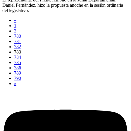
Daniel Fernàndez, hizo la propuesta anoche en la sesiòn ordinaria
del legislativo.
«
1
2
780
781
782
783
784
785
786
789
790
»