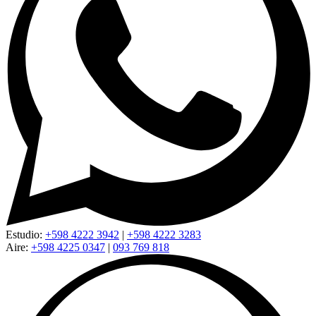
Estudio:
+598 4222 3942
|
+598 4222 3283
Aire:
+598 4225 0347
|
093 769 818