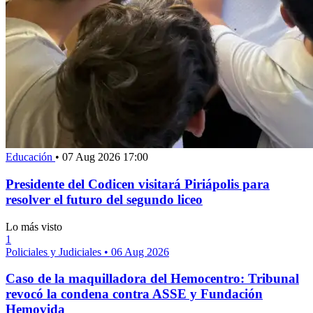
Educación
•
07 Aug 2026 17:00
Presidente del Codicen visitará Piriápolis para
resolver el futuro del segundo liceo
Lo más visto
1
Policiales y Judiciales
•
06 Aug 2026
Caso de la maquilladora del Hemocentro: Tribunal
revocó la condena contra ASSE y Fundación
Hemovida