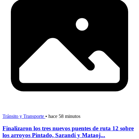
Tránsito y Transporte
•
hace 58 minutos
Finalizaron los tres nuevos puentes de ruta 12 sobre
los arroyos Pintado, Sarandí y Mataoj...