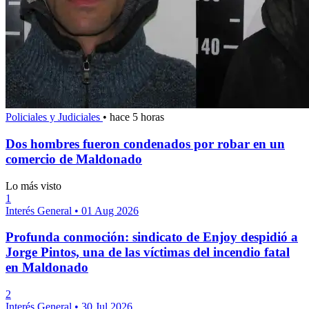
Policiales y Judiciales
•
hace 5 horas
Dos hombres fueron condenados por robar en un
comercio de Maldonado
Lo más visto
1
Interés General
•
01 Aug 2026
Profunda conmoción: sindicato de Enjoy despidió a
Jorge Pintos, una de las víctimas del incendio fatal
en Maldonado
2
Interés General
•
30 Jul 2026