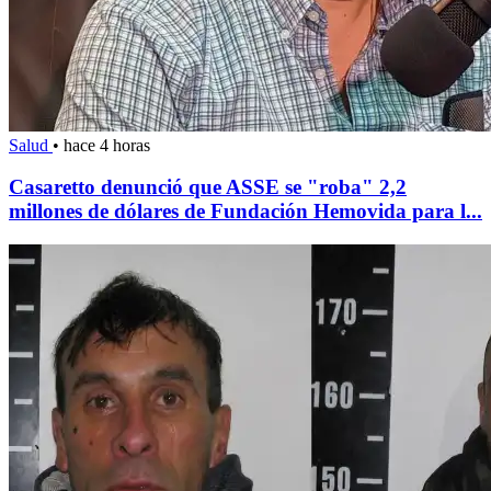
Salud
•
hace 4 horas
Casaretto denunció que ASSE se "roba" 2,2
millones de dólares de Fundación Hemovida para l...