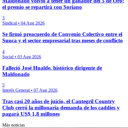
Maldonado volvió a tener un ganador del 5 de Oro;
el premio se repartirá con Soriano
3
Sindical
•
04 Aug 2026
Se firmó preacuerdo de Convenio Colectivo entre el
Sunca y el sector empresarial tras meses de conflicto
4
Social
•
03 Aug 2026
Falleció José Hualde, histórico dirigente de
Maldonado
5
Interés General
•
07 Aug 2026
Tras casi 20 años de juicio, el Cantegril Country
Club cerró la millonaria demanda de los caddies y
pagará US$ 1,8 millones
Más noticias