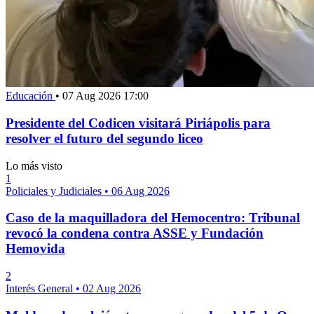
Educación
•
07 Aug 2026 17:00
Presidente del Codicen visitará Piriápolis para
resolver el futuro del segundo liceo
Lo más visto
1
Policiales y Judiciales
•
06 Aug 2026
Caso de la maquilladora del Hemocentro: Tribunal
revocó la condena contra ASSE y Fundación
Hemovida
2
Interés General
•
02 Aug 2026