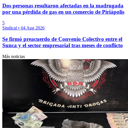
Dos personas resultaron afectadas en la madrugada
por una pérdida de gas en un comercio de Piriápolis
5
Sindical
•
04 Aug 2026
Se firmó preacuerdo de Convenio Colectivo entre el
Sunca y el sector empresarial tras meses de conflicto
Más noticias