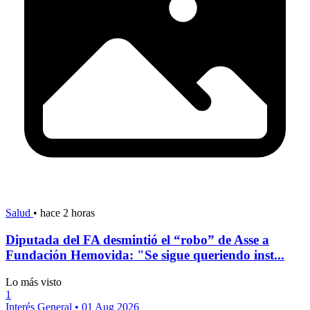
Salud
•
hace 2 horas
Diputada del FA desmintió el “robo” de Asse a
Fundación Hemovida: "Se sigue queriendo inst...
Lo más visto
1
Interés General
•
01 Aug 2026