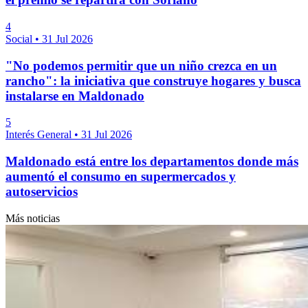
4
Social
•
31 Jul 2026
"No podemos permitir que un niño crezca en un
rancho": la iniciativa que construye hogares y busca
instalarse en Maldonado
5
Interés General
•
31 Jul 2026
Maldonado está entre los departamentos donde más
aumentó el consumo en supermercados y
autoservicios
Más noticias