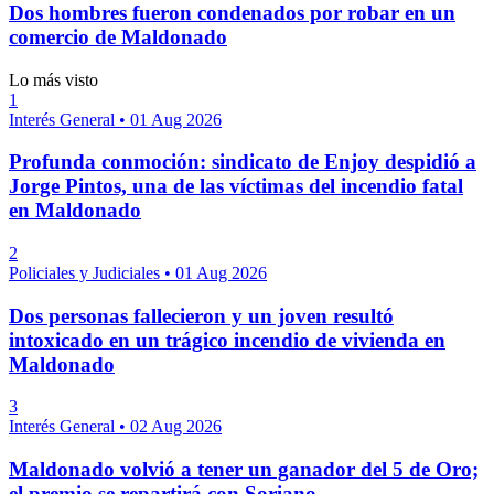
Dos hombres fueron condenados por robar en un
comercio de Maldonado
Lo más visto
1
Interés General
•
01 Aug 2026
Profunda conmoción: sindicato de Enjoy despidió a
Jorge Pintos, una de las víctimas del incendio fatal
en Maldonado
2
Policiales y Judiciales
•
01 Aug 2026
Dos personas fallecieron y un joven resultó
intoxicado en un trágico incendio de vivienda en
Maldonado
3
Interés General
•
02 Aug 2026
Maldonado volvió a tener un ganador del 5 de Oro;
el premio se repartirá con Soriano