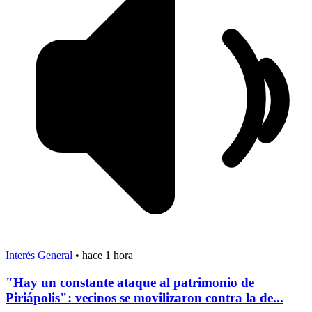
Interés General
•
hace 1 hora
"Hay un constante ataque al patrimonio de
Piriápolis": vecinos se movilizaron contra la de...