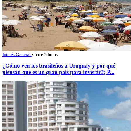
Interés General
•
hace 2 horas
¿Cómo ven los brasileños a Uruguay y por qué
piensan que es un gran país para invertir?; P...