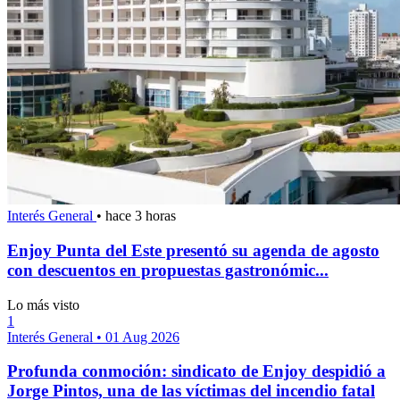
Interés General
•
hace 3 horas
Enjoy Punta del Este presentó su agenda de agosto
con descuentos en propuestas gastronómic...
Lo más visto
1
Interés General
•
01 Aug 2026
Profunda conmoción: sindicato de Enjoy despidió a
Jorge Pintos, una de las víctimas del incendio fatal