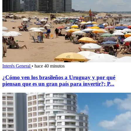
Interés General
•
hace 40 minutos
¿Cómo ven los brasileños a Uruguay y por qué
piensan que es un gran país para invertir?; P...