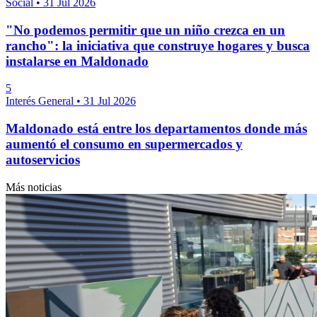
Social
•
31 Jul 2026
"No podemos permitir que un niño crezca en un
rancho": la iniciativa que construye hogares y busca
instalarse en Maldonado
5
Interés General
•
31 Jul 2026
Maldonado está entre los departamentos donde más
aumentó el consumo en supermercados y
autoservicios
Más noticias