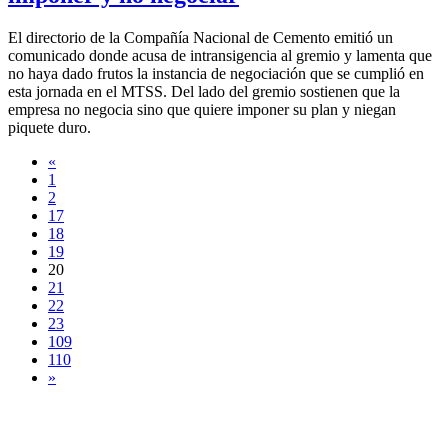
El directorio de la Compañía Nacional de Cemento emitió un
comunicado donde acusa de intransigencia al gremio y lamenta que
no haya dado frutos la instancia de negociación que se cumplió en
esta jornada en el MTSS. Del lado del gremio sostienen que la
empresa no negocia sino que quiere imponer su plan y niegan
piquete duro.
«
1
2
17
18
19
20
21
22
23
109
110
»