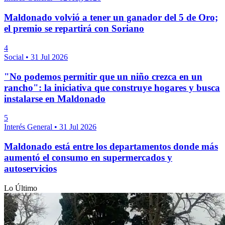
Maldonado volvió a tener un ganador del 5 de Oro;
el premio se repartirá con Soriano
4
Social
•
31 Jul 2026
"No podemos permitir que un niño crezca en un
rancho": la iniciativa que construye hogares y busca
instalarse en Maldonado
5
Interés General
•
31 Jul 2026
Maldonado está entre los departamentos donde más
aumentó el consumo en supermercados y
autoservicios
Lo Último