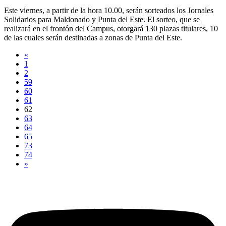
Este viernes, a partir de la hora 10.00, serán sorteados los Jornales
Solidarios para Maldonado y Punta del Este. El sorteo, que se
realizará en el frontón del Campus, otorgará 130 plazas titulares, 10
de las cuales serán destinadas a zonas de Punta del Este.
«
1
2
59
60
61
62
63
64
65
73
74
»