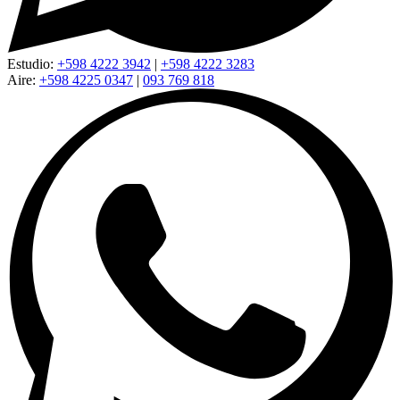
Estudio:
+598 4222 3942
|
+598 4222 3283
Aire:
+598 4225 0347
|
093 769 818