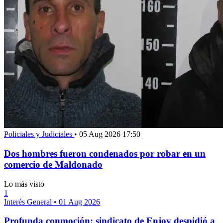
Policiales y Judiciales
•
05 Aug 2026 17:50
Dos hombres fueron condenados por robar en un
comercio de Maldonado
Lo más visto
1
Interés General
•
01 Aug 2026
Profunda conmoción: sindicato de Enjoy despidió a