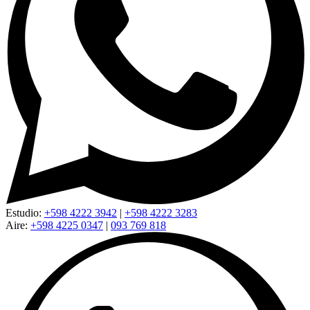
Estudio:
+598 4222 3942
|
+598 4222 3283
Aire:
+598 4225 0347
|
093 769 818