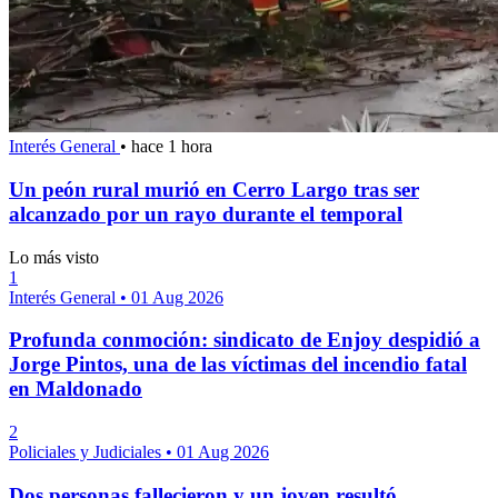
Interés General
•
hace 1 hora
Un peón rural murió en Cerro Largo tras ser
alcanzado por un rayo durante el temporal
Lo más visto
1
Interés General
•
01 Aug 2026
Profunda conmoción: sindicato de Enjoy despidió a
Jorge Pintos, una de las víctimas del incendio fatal
en Maldonado
2
Policiales y Judiciales
•
01 Aug 2026
Dos personas fallecieron y un joven resultó