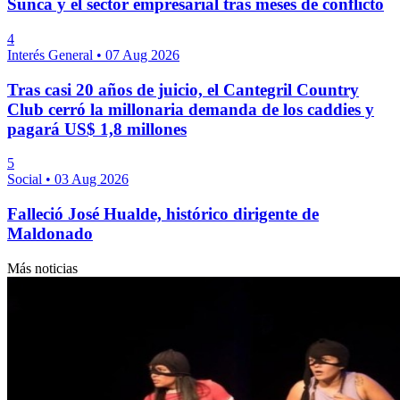
Sunca y el sector empresarial tras meses de conflicto
4
Interés General
•
07 Aug 2026
Tras casi 20 años de juicio, el Cantegril Country
Club cerró la millonaria demanda de los caddies y
pagará US$ 1,8 millones
5
Social
•
03 Aug 2026
Falleció José Hualde, histórico dirigente de
Maldonado
Más noticias