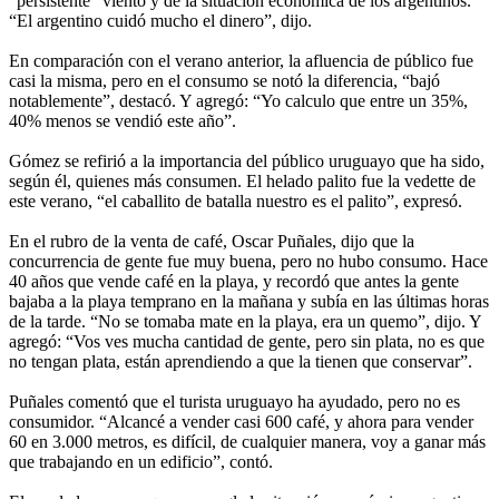
“persistente” viento y de la situación económica de los argentinos.
“El argentino cuidó mucho el dinero”, dijo.
En comparación con el verano anterior, la afluencia de público fue
casi la misma, pero en el consumo se notó la diferencia, “bajó
notablemente”, destacó. Y agregó: “Yo calculo que entre un 35%,
40% menos se vendió este año”.
Gómez se refirió a la importancia del público uruguayo que ha sido,
según él, quienes más consumen. El helado palito fue la vedette de
este verano, “el caballito de batalla nuestro es el palito”, expresó.
En el rubro de la venta de café, Oscar Puñales, dijo que la
concurrencia de gente fue muy buena, pero no hubo consumo. Hace
40 años que vende café en la playa, y recordó que antes la gente
bajaba a la playa temprano en la mañana y subía en las últimas horas
de la tarde. “No se tomaba mate en la playa, era un quemo”, dijo. Y
agregó: “Vos ves mucha cantidad de gente, pero sin plata, no es que
no tengan plata, están aprendiendo a que la tienen que conservar”.
Puñales comentó que el turista uruguayo ha ayudado, pero no es
consumidor. “Alcancé a vender casi 600 café, y ahora para vender
60 en 3.000 metros, es difícil, de cualquier manera, voy a ganar más
que trabajando en un edificio”, contó.