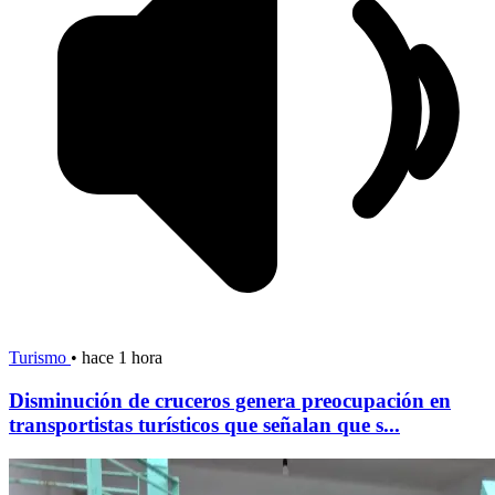
Turismo
•
hace 1 hora
Disminución de cruceros genera preocupación en
transportistas turísticos que señalan que s...