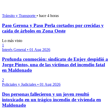
Tránsito y Transporte
•
hace 4 horas
Paso Gerona y Paso Perla cortados por crecidas y
caída de árboles en Zona Oeste
Lo más visto
1
Interés General
•
01 Aug 2026
Profunda conmoción: sindicato de Enjoy despidió a
Jorge Pintos, una de las víctimas del incendio fatal
en Maldonado
2
Policiales y Judiciales
•
01 Aug 2026
Dos personas fallecieron y un joven resultó
intoxicado en un trágico incendio de vivienda en
Maldonado