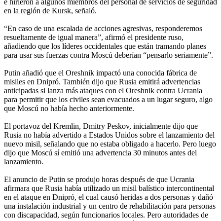
e hirieron a algunos miembros del personal de servicios de seguridad
en la región de Kursk, señaló.
“En caso de una escalada de acciones agresivas, responderemos
resueltamente de igual manera”, afirmó el presidente ruso,
añadiendo que los líderes occidentales que están tramando planes
para usar sus fuerzas contra Moscú deberían “pensarlo seriamente”.
Putin añadió que el Oreshnik impactó una conocida fábrica de
misiles en Dnipró. También dijo que Rusia emitirá advertencias
anticipadas si lanza más ataques con el Oreshnik contra Ucrania
para permitir que los civiles sean evacuados a un lugar seguro, algo
que Moscú no había hecho anteriormente.
El portavoz del Kremlin, Dmitry Peskov, inicialmente dijo que
Rusia no había advertido a Estados Unidos sobre el lanzamiento del
nuevo misil, señalando que no estaba obligado a hacerlo. Pero luego
dijo que Moscú sí emitió una advertencia 30 minutos antes del
lanzamiento.
El anuncio de Putin se produjo horas después de que Ucrania
afirmara que Rusia había utilizado un misil balístico intercontinental
en el ataque en Dnipró, el cual causó heridas a dos personas y dañó
una instalación industrial y un centro de rehabilitación para personas
con discapacidad, según funcionarios locales. Pero autoridades de