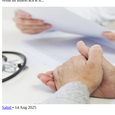
venía un infarto acá le h...
Salud
•
14 Aug 2025