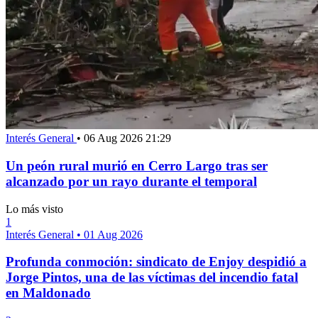
Interés General
•
06 Aug 2026 21:29
Un peón rural murió en Cerro Largo tras ser
alcanzado por un rayo durante el temporal
Lo más visto
1
Interés General
•
01 Aug 2026
Profunda conmoción: sindicato de Enjoy despidió a
Jorge Pintos, una de las víctimas del incendio fatal
en Maldonado