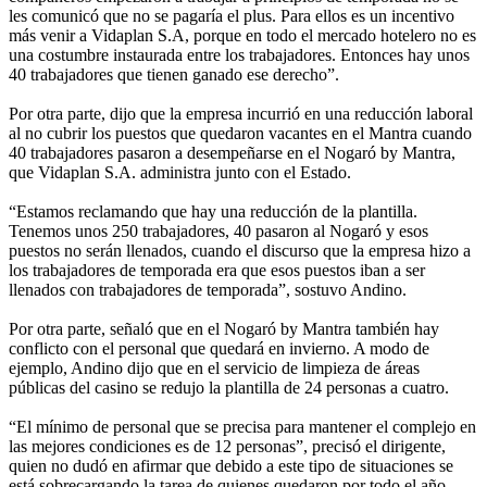
les comunicó que no se pagaría el plus. Para ellos es un incentivo
más venir a Vidaplan S.A, porque en todo el mercado hotelero no es
una costumbre instaurada entre los trabajadores. Entonces hay unos
40 trabajadores que tienen ganado ese derecho”.
Por otra parte, dijo que la empresa incurrió en una reducción laboral
al no cubrir los puestos que quedaron vacantes en el Mantra cuando
40 trabajadores pasaron a desempeñarse en el Nogaró by Mantra,
que Vidaplan S.A. administra junto con el Estado.
“Estamos reclamando que hay una reducción de la plantilla.
Tenemos unos 250 trabajadores, 40 pasaron al Nogaró y esos
puestos no serán llenados, cuando el discurso que la empresa hizo a
los trabajadores de temporada era que esos puestos iban a ser
llenados con trabajadores de temporada”, sostuvo Andino.
Por otra parte, señaló que en el Nogaró by Mantra también hay
conflicto con el personal que quedará en invierno. A modo de
ejemplo, Andino dijo que en el servicio de limpieza de áreas
públicas del casino se redujo la plantilla de 24 personas a cuatro.
“El mínimo de personal que se precisa para mantener el complejo en
las mejores condiciones es de 12 personas”, precisó el dirigente,
quien no dudó en afirmar que debido a este tipo de situaciones se
está sobrecargando la tarea de quienes quedaron por todo el año.