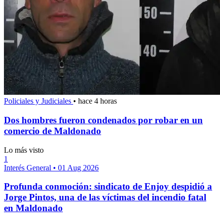
Policiales y Judiciales
•
hace 4 horas
Dos hombres fueron condenados por robar en un
comercio de Maldonado
Lo más visto
1
Interés General
•
01 Aug 2026
Profunda conmoción: sindicato de Enjoy despidió a
Jorge Pintos, una de las víctimas del incendio fatal
en Maldonado