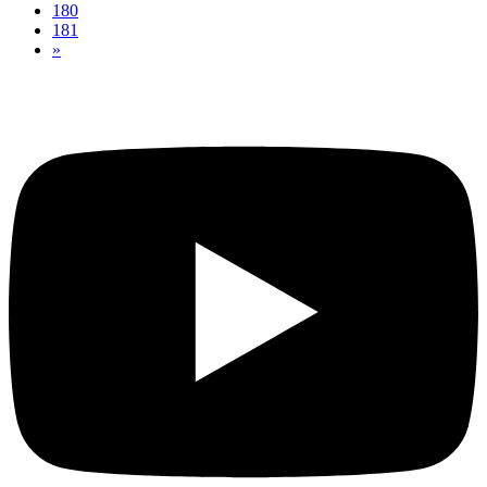
180
181
»