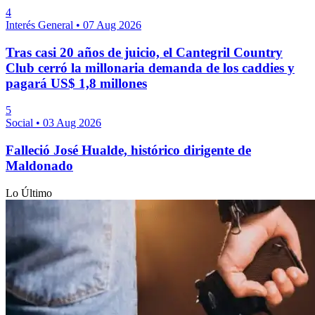
4
Interés General
•
07 Aug 2026
Tras casi 20 años de juicio, el Cantegril Country
Club cerró la millonaria demanda de los caddies y
pagará US$ 1,8 millones
5
Social
•
03 Aug 2026
Falleció José Hualde, histórico dirigente de
Maldonado
Lo Último