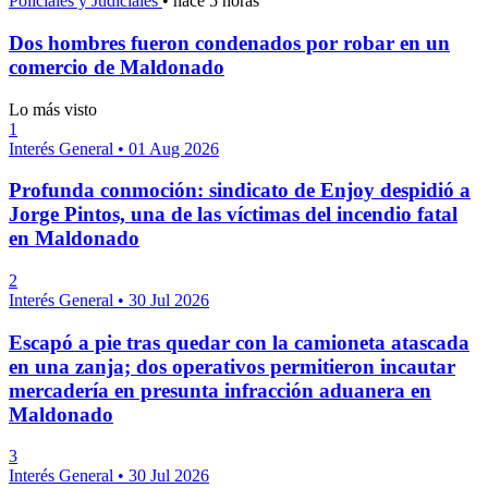
Policiales y Judiciales
•
hace 5 horas
Dos hombres fueron condenados por robar en un
comercio de Maldonado
Lo más visto
1
Interés General
•
01 Aug 2026
Profunda conmoción: sindicato de Enjoy despidió a
Jorge Pintos, una de las víctimas del incendio fatal
en Maldonado
2
Interés General
•
30 Jul 2026
Escapó a pie tras quedar con la camioneta atascada
en una zanja; dos operativos permitieron incautar
mercadería en presunta infracción aduanera en
Maldonado
3
Interés General
•
30 Jul 2026