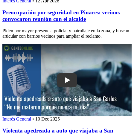
Interés General
•
12 Apr 2026
Preocupación por seguridad en Pinares: vecinos
convocaron reunión con el alcalde
Piden por mayor presencia policial y patrullaje en la zona, y buscan
articular con barrios vecinos para ampliar el reclamo.
Play: Violenta apedreada a auto que v
Interés General
•
10 Dec 2025
Violenta apedreada a auto que viajaba a San