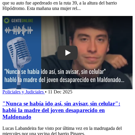
que su auto fue apedreado en la ruta 39, a la altura del barrio
Hipódromo. Esta mañana una mujer rel...
Play: "Nunca se había ido así, sin avisa
Policiales y Judiciales
•
11 Dec 2025
"Nunca se había ido así, sin avisar, sin celular":
habló la madre del joven desaparecido en
Maldonado
Lucas Labandeira fue visto por última vez en la madrugada del
miercoles por una vecina del barrio Pinares.