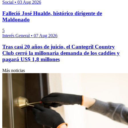
Social
•
03 Aug 2026
Falleció José Hualde, histórico dirigente de
Maldonado
5
Interés General
•
07 Aug 2026
Tras casi 20 años de juicio, el Cantegril Country
Club cerró la millonaria demanda de los caddies y
pagará US$ 1,8 millones
Más noticias