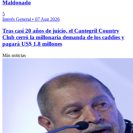
Maldonado
5
Interés General
•
07 Aug 2026
Tras casi 20 años de juicio, el Cantegril Country
Club cerró la millonaria demanda de los caddies y
pagará US$ 1,8 millones
Más noticias