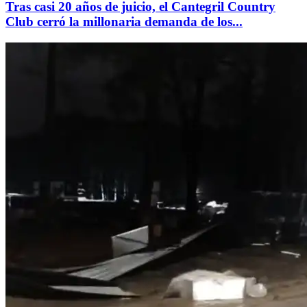
Tras casi 20 años de juicio, el Cantegril Country
Club cerró la millonaria demanda de los...