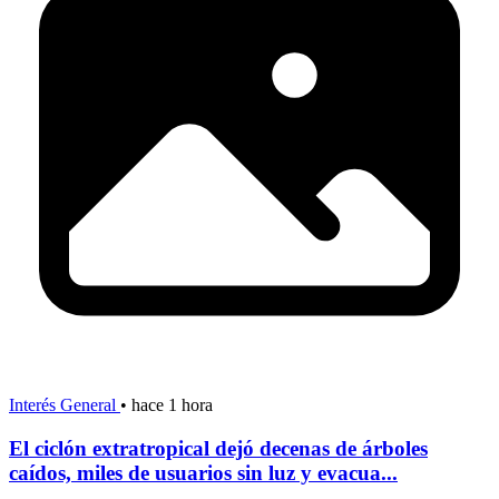
Interés General
•
hace 1 hora
El ciclón extratropical dejó decenas de árboles
caídos, miles de usuarios sin luz y evacua...