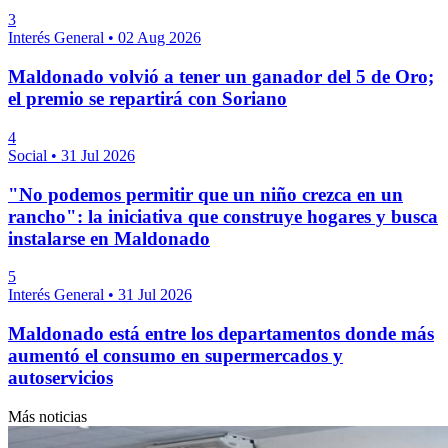
3
Interés General
•
02 Aug 2026
Maldonado volvió a tener un ganador del 5 de Oro;
el premio se repartirá con Soriano
4
Social
•
31 Jul 2026
"No podemos permitir que un niño crezca en un
rancho": la iniciativa que construye hogares y busca
instalarse en Maldonado
5
Interés General
•
31 Jul 2026
Maldonado está entre los departamentos donde más
aumentó el consumo en supermercados y
autoservicios
Más noticias