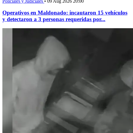
Policiales y Judiciales
•
09 Aug 2026 20:00
Operativos en Maldonado: incautaron 15 vehículos
y detectaron a 3 personas requeridas por...