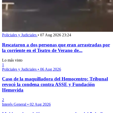
Policiales y Judiciales
•
07 Aug 2026 23:24
Rescataron a dos personas que eran arrastradas por
la corriente en el Teatro de Verano de...
Lo más visto
1
Policiales y Judiciales
•
06 Aug 2026
Caso de la maquilladora del Hemocentro: Tribunal
revocó la condena contra ASSE y Fundación
Hemovida
2
Interés General
•
02 Aug 2026