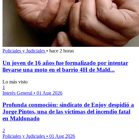
Policiales y Judiciales
•
hace 2 horas
Un joven de 16 años fue formalizado por intentar
llevarse una moto en el barrio 4H de Mald...
Lo más visto
1
Interés General
•
01 Aug 2026
Profunda conmoción: sindicato de Enjoy despidió a
Jorge Pintos, una de las víctimas del incendio fatal
en Maldonado
2
Policiales y Judiciales
•
01 Aug 2026