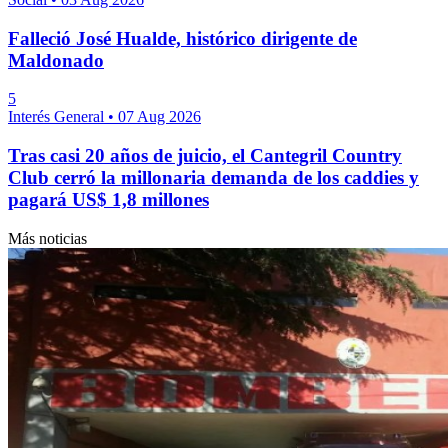
Falleció José Hualde, histórico dirigente de
Maldonado
5
Interés General
•
07 Aug 2026
Tras casi 20 años de juicio, el Cantegril Country
Club cerró la millonaria demanda de los caddies y
pagará US$ 1,8 millones
Más noticias