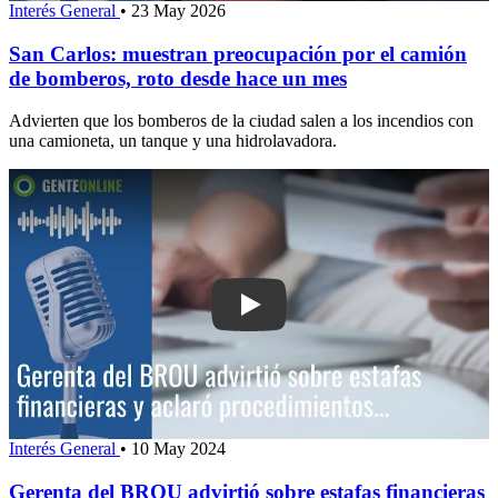
Interés General
•
23 May 2026
San Carlos: muestran preocupación por el camión
de bomberos, roto desde hace un mes
Advierten que los bomberos de la ciudad salen a los incendios con
una camioneta, un tanque y una hidrolavadora.
Play: Gerenta del BROU advirtió sobre 
Interés General
•
10 May 2024
Gerenta del BROU advirtió sobre estafas financieras