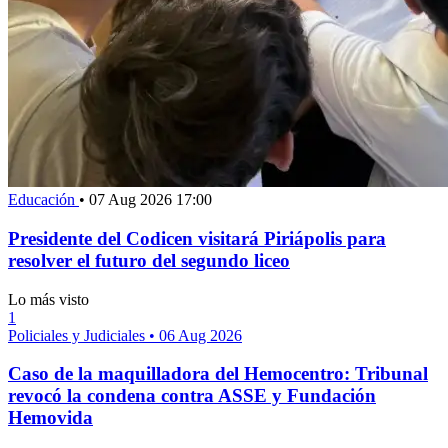
Educación
•
07 Aug 2026 17:00
Presidente del Codicen visitará Piriápolis para
resolver el futuro del segundo liceo
Lo más visto
1
Policiales y Judiciales
•
06 Aug 2026
Caso de la maquilladora del Hemocentro: Tribunal
revocó la condena contra ASSE y Fundación
Hemovida