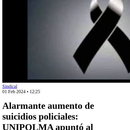
Sindical
01 Feb 2024
•
12:25
Alarmante aumento de
suicidios policiales:
UNIPOLMA apuntó al